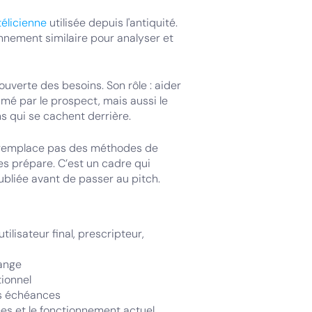
télicienne
utilisée depuis l'antiquité.
nnement similaire pour analyser et
ouverte des besoins. Son rôle : aider
é par le prospect, mais aussi le
ns qui se cachent derrière.
e remplace pas des méthodes de
 les prépare. C’est un cadre qui
ubliée avant de passer au pitch.
ilisateur final, prescripteur,
hange
tionnel
des échéances
ées et le fonctionnement actuel