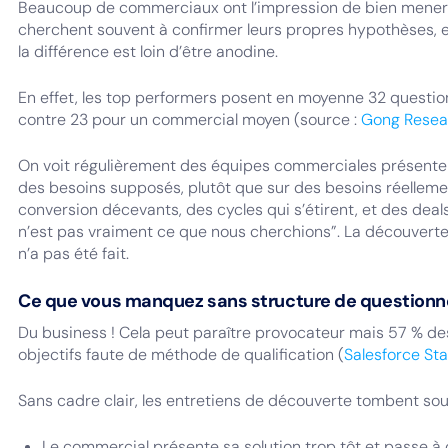
Beaucoup de commerciaux ont l’impression de bien mener le
cherchent souvent à confirmer leurs propres hypothèses, e
la différence est loin d’être anodine.
En effet, les top performers posent en moyenne 32 question
contre 23 pour un commercial moyen (source :
Gong Resea
On voit régulièrement des équipes commerciales présenter
des besoins supposés, plutôt que sur des besoins réellemen
conversion décevants, des cycles qui s’étirent, et des dea
n’est pas vraiment ce que nous cherchions”. La découverte a
n’a pas été fait.
Ce que vous manquez sans structure de question
Du business ! Cela peut paraître provocateur mais 57 % de
objectifs faute de méthode de qualification (
Salesforce Sta
Sans cadre clair, les entretiens de découverte tombent so
Le commercial présente sa solution trop tôt et passe à 