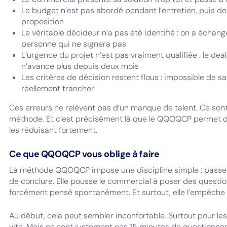
Le budget n’est pas abordé pendant l’entretien, puis de
proposition
Le véritable décideur n’a pas été identifié : on a écha
personne qui ne signera pas
L’urgence du projet n’est pas vraiment qualifiée : le de
n’avance plus depuis deux mois
Les critères de décision restent flous : impossible de sa
réellement trancher
Ces erreurs ne relèvent pas d’un manque de talent. Ce son
méthode. Et c’est précisément là que le QQOQCP permet de f
les réduisant fortement.
Ce que QQOQCP vous oblige à faire
La méthode QQOQCP impose une discipline simple : passe
de conclure. Elle pousse le commercial à poser des question
forcément pensé spontanément. Et surtout, elle l’empêche d
Au début, cela peut sembler inconfortable. Surtout pour les
vite. Mais ce sont justement ces 15 minutes de questionn