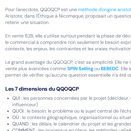
Pour l'anecdote, QQOQCP est une
méthode d'origine aristo
Aristote, dans l'Éthique à Nicomaque, proposait un questio
retenir une situation.
En vente B2B, elle s’utilise surtout pendant la phase de déc
le commercial à comprendre non seulement le besoin exprim
contexte, les enjeux, les contraintes et les vraies motivatio
Le grand avantage du QQOQCP, c’est sa simplicité. Elle n
vente plus avancées comme
SPIN Selling
ou
BEBEDC
. Elle
permet de vérifier qu’aucune question essentielle n’a été o
Les 7 dimensions du QQOQCP
QUI
: les personnes concernées par le projet (décideur, ut
influenceur)
QUOI
: le besoin, le problème ou le sujet central de l’éc
OÙ
: le contexte géographique, organisationnel ou situa
QUAND
: les délais, le calendrier du projet et les gran
COMMENT
: les processus en place, les méthodes utilis