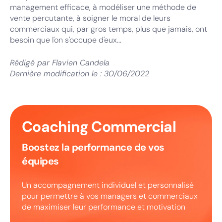
management efficace, à modéliser une méthode de
vente percutante, à soigner le moral de leurs
commerciaux qui, par gros temps, plus que jamais, ont
besoin que l'on s'occupe d'eux...
Rédigé par
Flavien Candela
Dernière modification le :
30/06/2022
Coaching Commercial
Boostez la performance de vos
équipes
Un accompagnement individuel et personnalisé
pour permettre à vos managers et commerciaux
de maximiser leur performance et motivation