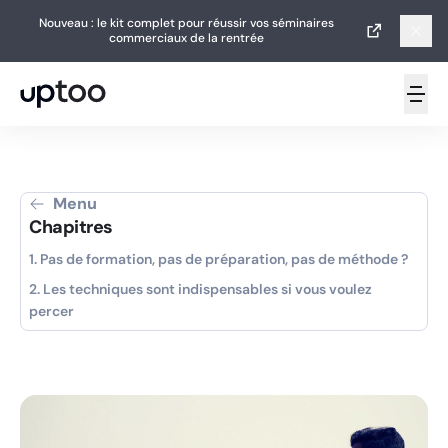
Nouveau : le kit complet pour réussir vos séminaires
Nouveau : le kit complet pour réussir vos séminaires
commerciaux de la rentrée
commerciaux de la rentrée
Menu
Chapitres
1. Pas de formation, pas de préparation, pas de méthode ?
2. Les techniques sont indispensables si vous voulez
percer