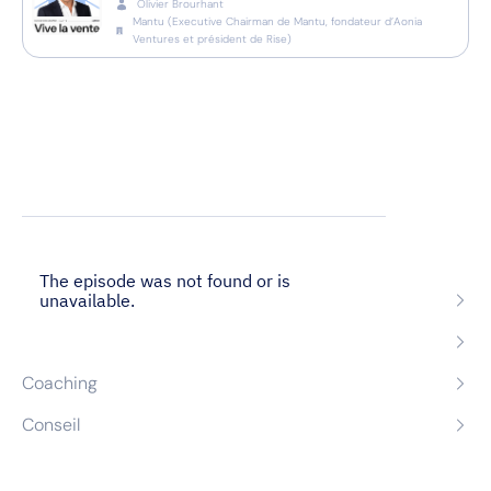
Olivier Brourhant
Mantu
(
Executive Chairman de Mantu, fondateur d’Aonia
Ventures et président de Rise
)
Nos expertises
Recrutement
Formation
Coaching
Conseil