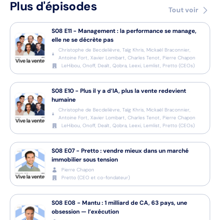
Plus d'épisodes
Tout voir
S08
E11
-
Management : la performance se manage,
elle ne se décrète pas
Christophe de Becdelièvre, Taïg Khris, Mickaël Braconnier,
Antoine Fort, Xavier Lombart, Charles Tenot, Pierre Chapon
LeHibou, Onoff, Dealt, Qobra, Leexi, Lemlist, Pretto
(
CEOs
)
S08
E10
-
Plus il y a d’IA, plus la vente redevient
humaine
Christophe de Becdelièvre, Taïg Khris, Mickaël Braconnier,
Antoine Fort, Xavier Lombart, Charles Tenot, Pierre Chapon
LeHibou, Onoff, Dealt, Qobra, Leexi, Lemlist, Pretto
(
CEOs
)
S08
E07
-
Pretto : vendre mieux dans un marché
immobilier sous tension
Pierre Chapon
Pretto
(
CEO et co-fondateur
)
S08
E08
-
Mantu : 1 milliard de CA, 63 pays, une
obsession — l’exécution