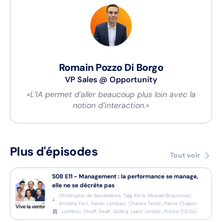
Romain Pozzo Di Borgo
VP Sales
@
Opportunity
«L’IA permet d’aller beaucoup plus loin avec la
notion d’interaction.»
Plus d'épisodes
Tout voir
S08
E11
-
Management : la performance se manage,
elle ne se décrète pas
Christophe de Becdelièvre, Taïg Khris, Mickaël Braconnier,
Antoine Fort, Xavier Lombart, Charles Tenot, Pierre Chapon
LeHibou, Onoff, Dealt, Qobra, Leexi, Lemlist, Pretto
(
CEOs
)