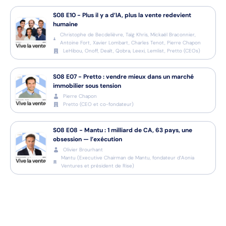
S08
E10
-
Plus il y a d’IA, plus la vente redevient
humaine
Christophe de Becdelièvre, Taïg Khris, Mickaël Braconnier,
Antoine Fort, Xavier Lombart, Charles Tenot, Pierre Chapon
LeHibou, Onoff, Dealt, Qobra, Leexi, Lemlist, Pretto
(
CEOs
)
S08
E07
-
Pretto : vendre mieux dans un marché
immobilier sous tension
Pierre Chapon
Pretto
(
CEO et co-fondateur
)
S08
E08
-
Mantu : 1 milliard de CA, 63 pays, une
obsession — l’exécution
Olivier Brourhant
Mantu
(
Executive Chairman de Mantu, fondateur d’Aonia
Ventures et président de Rise
)