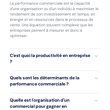
La performance commerciale est la capacité
d'une organisation ou d'un individu à maximiser le
rendement de son investissement en temps, en
énergie et en ressources dans le processus de
vente. Une équation souvent complexe que les
entreprises peinent à mesurer et donc à
optimiser.
C'est quoi la productivité en entreprise
?
Quels sont les déterminants de la
La productivité d'une entreprise est une mesure
performance commerciale ?
de l'efficacité avec laquelle elle utilise ses
ressources pour produire des biens ou des
services.
Les déterminants de la productivité commerciale
Quelle est l'organisation d'un
incluent le capital humain (les commerciaux),
commercial pour gagner en
l'efficacité des processus commerciaux,
Dans le cadre de la productivité commerciale,