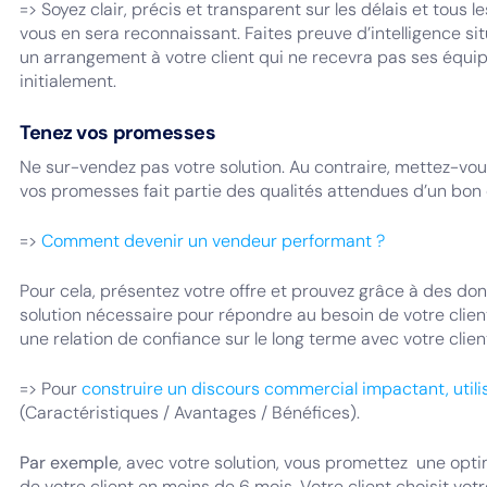
=> Soyez clair, précis et transparent sur les délais et tous le
vous en sera reconnaissant. Faites preuve d’intelligence s
un arrangement à votre client qui ne recevra pas ses équi
initialement.
Tenez vos promesses
Ne sur-vendez pas votre solution. Au contraire, mettez-vous
vos promesses fait partie des qualités attendues d’un bon
=>
Comment devenir un vendeur performant ?
Pour cela, présentez votre offre et prouvez grâce à des donn
solution nécessaire pour répondre au besoin de votre client
une relation de confiance sur le long terme avec votre clien
=> Pour
construire un discours commercial impactant, util
(Caractéristiques / Avantages / Bénéfices).
Par exemple
, avec votre solution, vous promettez une opti
de votre client en moins de 6 mois. Votre client choisit vot