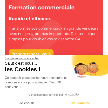
Formation commerciale
Rapide et efficace.
Transformez vos commerciaux en grands vendeurs
avec nos programmes impactants. Des techniques
simples pour doubler vos rdv et votre CA.
Prendre rendez-vous
Continuer sans accepter
Salut c'est nous...
les Cookies !
On aimerait personnaliser votre recherche et
la rendre encore plus agréable. C'est OK
pour vous ?
Consentements certifiés par
Je choisis
OK pour moi