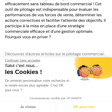
efficacement sans tableau de bord commercial ! Cet
outil de pilotage est indispensable pour évaluer les
performances de vos forces de vente, déterminer les
actions correctives et faciliter l’atteinte des objectifs. Il
participe à la mise en place d’une stratégie
commerciale efficace et d’une gestion optimale.
Pourquoi vous en priver ?
Découvrez d'autres articles sur le pilotage commercial :
Continuer sans accepter
Le smarketing
: aligner sa stratégie commerciale &
Salut c'est nous...
marketing
les Cookies !
RSE :
l'outil indispensable du directeur commercial
On aimerait personnaliser votre recherche et
Orienter son discours commercial en définissant le
la rendre encore plus agréable. C'est OK
bon buyer persona
pour vous ?
Rédigé par
Arthur Sagols
Consentements certifiés par
Dernière modification le :
27/01/2025
Je choisis
OK pour moi