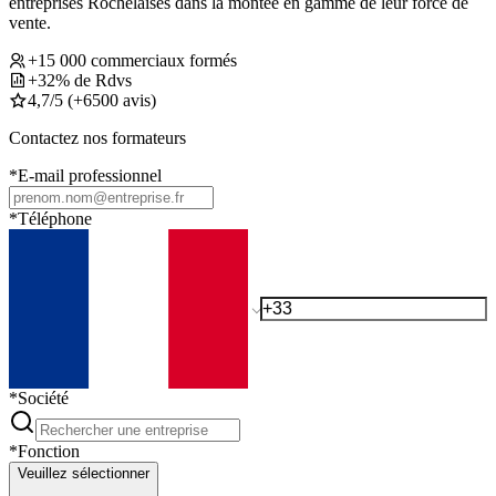
entreprises Rochelaises dans la montée en gamme de leur force de
vente.
+15 000 commerciaux formés
+32% de Rdvs
4,7/5 (+6500 avis)
Contactez nos formateurs
*
E-mail professionnel
*
Téléphone
*
Société
*
Fonction
Veuillez sélectionner