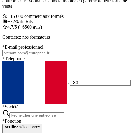
entreprises Bayonnaises dans la montée en gamme de leur force de
vente.
+15 000 commerciaux formés
+32% de Rdvs
4,7/5 (+6500 avis)
Contactez nos formateurs
*
E-mail professionnel
*
Téléphone
*
Société
*
Fonction
Veuillez sélectionner