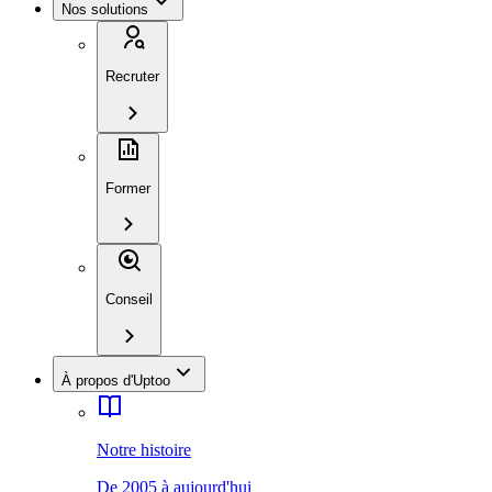
Nos solutions
Recruter
Former
Conseil
À propos d'Uptoo
Notre histoire
De 2005 à aujourd'hui