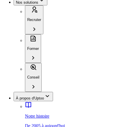
Nos solutions
Recruter
Former
Conseil
À propos d'Uptoo
Notre histoire
De 2005 à aujourd'hui